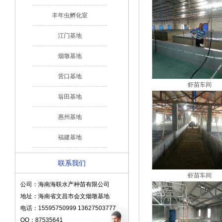
丰年虫孵化室
江门基地
烟墩基地
营口基地
虾苗车间
翁田基地
惠州基地
福建基地
联系我们
虾苗车间
公司：海南海联水产种苗有限公司
地址：海南省文昌市会文烟墩基地
电话：15595750999 13627503777
QQ：87535641