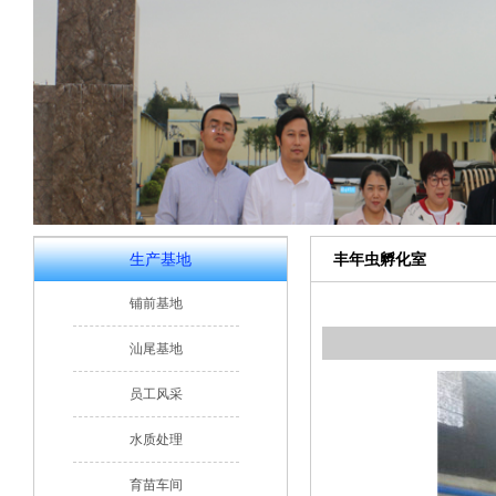
生产基地
丰年虫孵化室
铺前基地
汕尾基地
员工风采
水质处理
育苗车间