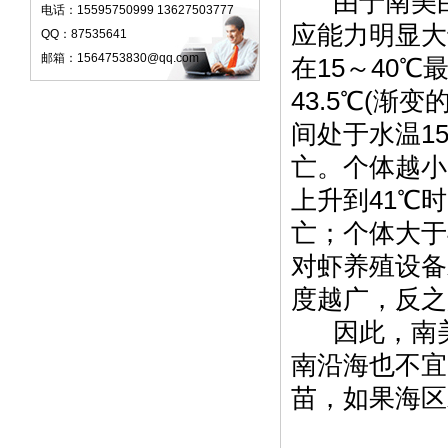
由于南美白
电话：15595750999 13627503777
应能力明显大
QQ：87535641
邮箱：1564753830@qq.com
在15～40℃
43.5℃(渐
间处于水温1
亡。个体越小
上升到41℃
亡；个体大于
对虾养殖设备
度越广，反之
因此，南美
南沿海也不宜
苗，如果海区